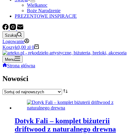
Wielkanoc
Boże Narodzenie
PREZENTOWE INSPIRACJE
Szukaj
Logowanie
Koszyk
0,00
zł
0
Menu
Strona główna
Nowości
Dotyk Fali – komplet biżuterii
driftwood z naturalnego drewna