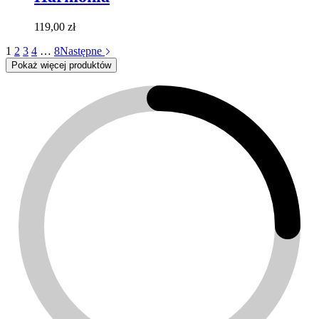
119,00
zł
1
2
3
4
…
8
Następne
Pokaż więcej produktów