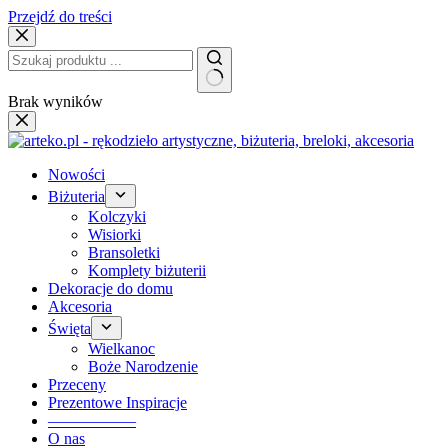
Przejdź do treści
Brak wyników
Nowości
Biżuteria
Kolczyki
Wisiorki
Bransoletki
Komplety biżuterii
Dekoracje do domu
Akcesoria
Święta
Wielkanoc
Boże Narodzenie
Przeceny
Prezentowe Inspiracje
—————–
O nas