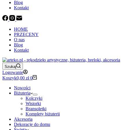
Blog
Kontakt
HOME
PRZECENY
O nas
Blog
Kontakt
Szukaj
Logowanie
Koszyk
0,00
zł
0
Nowości
Biżuteria
Kolczyki
Wisiorki
Bransoletki
Komplety biżuterii
Akcesoria
Dekoracje do domu
Święta