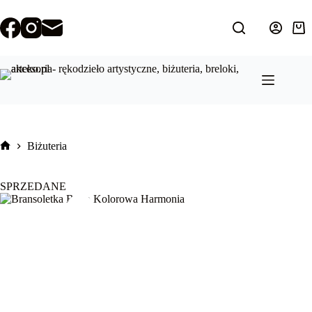
Przejdź
do
treści
Kos
Biżuteria
Strona
główna
SPRZEDANE