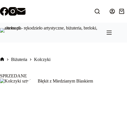
Przejdź
do
treści
Kos
Biżuteria
Kolczyki
Strona
główna
SPRZEDANE