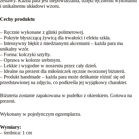
zestawy. Każda para jest niepowtarzalna, dzięki ręcznemu wykonaniu
i unikalnemu układowi wzoru.
Cechy produktu
– Ręcznie wykonane z glinki polimerowej.
– Pokryte błyszczącą żywicą dla trwałości i efektu szkła.
– Intensywny błękit z miedzianymi akcentami – każda para ma
unikalny wzór.
– Forma: kolczyki sztyfty.
– Oprawa w kolorze srebrnym.
– Lekkie i wygodne w noszeniu przez cały dzień.
– Idealne na prezent dla miłośniczek ręcznie tworzonej biżuterii.
– Produkt handmade – każda para może delikatnie różnić się od
przedstawionej na zdjęciu, co podkreśla jej wyjątkowy charakter.
Biżuteria zostanie zapakowana w pudełko z okienkiem. Gotowa na
prezent.
Wykonany w pojedynczym egzemplarzu.
Wymiary:
– średnica: 1 cm