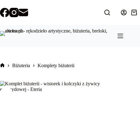
Przejdź
do
treści
Kos
Biżuteria
Komplety biżuterii
Strona
główna