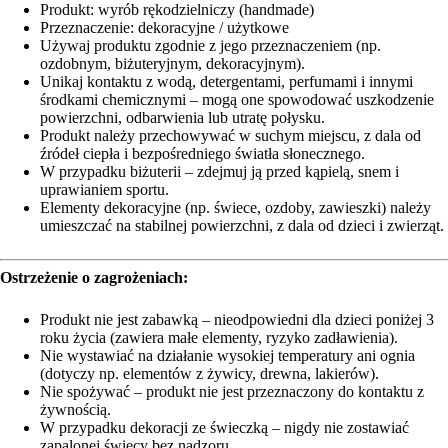
Produkt: wyrób rękodzielniczy (handmade)
Przeznaczenie: dekoracyjne / użytkowe
Używaj produktu zgodnie z jego przeznaczeniem (np.
ozdobnym, biżuteryjnym, dekoracyjnym).
Unikaj kontaktu z wodą, detergentami, perfumami i innymi
środkami chemicznymi – mogą one spowodować uszkodzenie
powierzchni, odbarwienia lub utratę połysku.
Produkt należy przechowywać w suchym miejscu, z dala od
źródeł ciepła i bezpośredniego światła słonecznego.
W przypadku biżuterii – zdejmuj ją przed kąpielą, snem i
uprawianiem sportu.
Elementy dekoracyjne (np. świece, ozdoby, zawieszki) należy
umieszczać na stabilnej powierzchni, z dala od dzieci i zwierząt.
Ostrzeżenie o zagrożeniach:
Produkt nie jest zabawką – nieodpowiedni dla dzieci poniżej 3
roku życia (zawiera małe elementy, ryzyko zadławienia).
Nie wystawiać na działanie wysokiej temperatury ani ognia
(dotyczy np. elementów z żywicy, drewna, lakierów).
Nie spożywać – produkt nie jest przeznaczony do kontaktu z
żywnością.
W przypadku dekoracji ze świeczką – nigdy nie zostawiać
zapalonej świecy bez nadzoru.