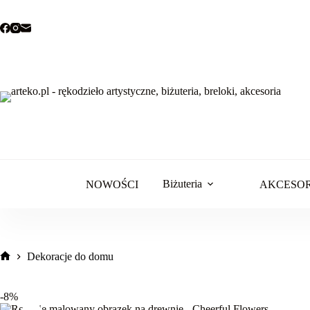
Przejdź
do
treści
Biżuteria
NOWOŚCI
AKCESO
Dekoracje do domu
Strona
główna
-8%