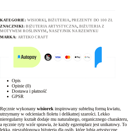
KATEGORIE:
WISIORKI
,
BIŻUTERIA
,
PREZENTY DO 100 ZŁ
ZNACZNIKI:
BIŻUTERIA ARTYSTYCZNA
,
BIŻUTERIA Z
MOTYWEM ROŚLINNYM
,
NASZYJNIK NA RZEMYKU
MARKA:
ARTEKO CRAFT
Opis
Opinie (0)
Dostawa i płatność
GPSR
Ręcznie wykonany
wisiorek
inspirowany subtelną formą kwiatu,
utrzymany w odcieniach fioletu i delikatnej szarości. Lekko
nieregularny kształt dodaje mu naturalnego, organicznego charakteru,
a ręcznie ryty wzór sprawia, że każdy egzemplarz jest unikatowy. To
lekka, nieszablonowa biżuteria dla osób, które lubią artystyczne