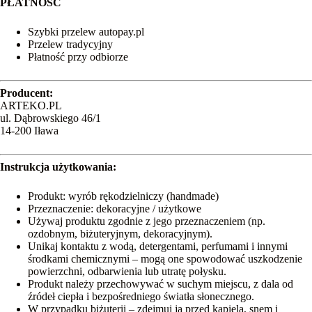
PŁATNOŚĆ
Szybki przelew autopay.pl
Przelew tradycyjny
Płatność przy odbiorze
Producent:
ARTEKO.PL
ul. Dąbrowskiego 46/1
14-200 Iława
Instrukcja użytkowania:
Produkt: wyrób rękodzielniczy (handmade)
Przeznaczenie: dekoracyjne / użytkowe
Używaj produktu zgodnie z jego przeznaczeniem (np.
ozdobnym, biżuteryjnym, dekoracyjnym).
Unikaj kontaktu z wodą, detergentami, perfumami i innymi
środkami chemicznymi – mogą one spowodować uszkodzenie
powierzchni, odbarwienia lub utratę połysku.
Produkt należy przechowywać w suchym miejscu, z dala od
źródeł ciepła i bezpośredniego światła słonecznego.
W przypadku biżuterii – zdejmuj ją przed kąpielą, snem i